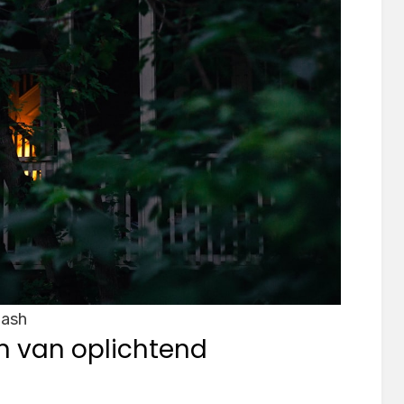
lash
en van oplichtend