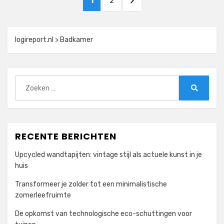
PAGINA
PAGINA
VOLGENDE
1
2
paginering
PAGINA
logireport.nl
>
Badkamer
Zoeken
naar:
Zoeken
RECENTE BERICHTEN
Upcycled wandtapijten: vintage stijl als actuele kunst in je
huis
Transformeer je zolder tot een minimalistische
zomerleefruimte
De opkomst van technologische eco-schuttingen voor