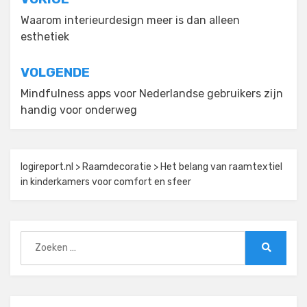
Bericht
navigatie
Waarom interieurdesign meer is dan alleen
esthetiek
VOLGENDE
Mindfulness apps voor Nederlandse gebruikers zijn
handig voor onderweg
logireport.nl
>
Raamdecoratie
>
Het belang van raamtextiel
in kinderkamers voor comfort en sfeer
Zoeken
naar:
Zoeken