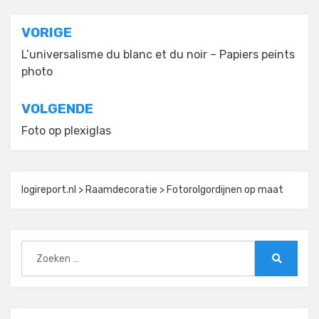
Bericht
VORIGE
navigatie
L’universalisme du blanc et du noir – Papiers peints
photo
VOLGENDE
Foto op plexiglas
logireport.nl
>
Raamdecoratie
>
Fotorolgordijnen op maat
Zoeken
naar:
Zoeken