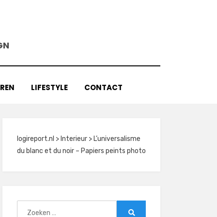
GN
AREN
LIFESTYLE
CONTACT
logireport.nl
>
Interieur
>
L’universalisme
du blanc et du noir – Papiers peints photo
Zoeken