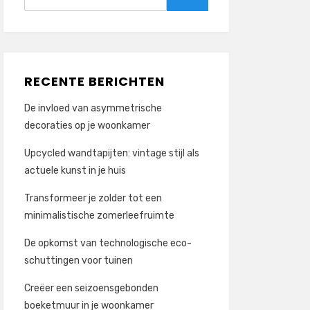
naar:
Zoeken
RECENTE BERICHTEN
De invloed van asymmetrische
decoraties op je woonkamer
Upcycled wandtapijten: vintage stijl als
actuele kunst in je huis
Transformeer je zolder tot een
minimalistische zomerleefruimte
De opkomst van technologische eco-
schuttingen voor tuinen
Creëer een seizoensgebonden
boeketmuur in je woonkamer