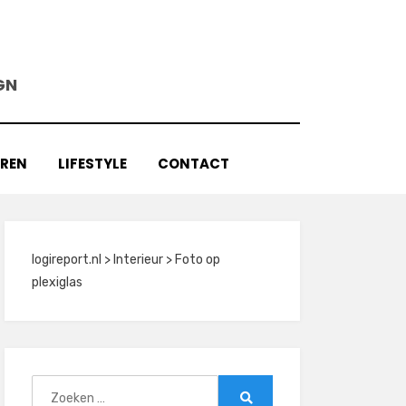
GN
AREN
LIFESTYLE
CONTACT
logireport.nl
>
Interieur
>
Foto op
plexiglas
Zoeken