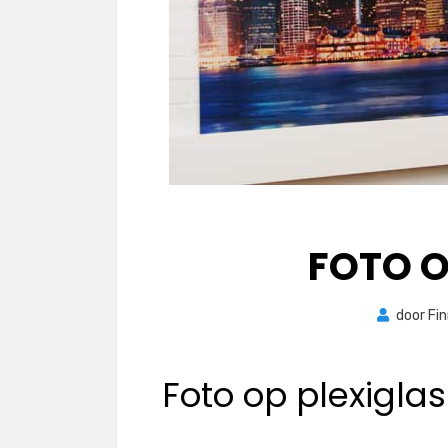
FOTO O
door
Fi
Foto op plexiglas