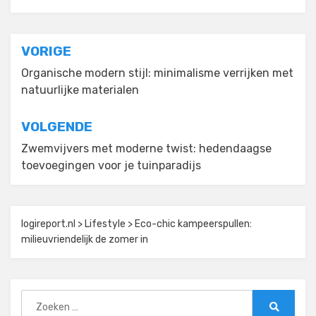
Bericht
VORIGE
navigatie
Organische modern stijl: minimalisme verrijken met
natuurlijke materialen
VOLGENDE
Zwemvijvers met moderne twist: hedendaagse
toevoegingen voor je tuinparadijs
logireport.nl
>
Lifestyle
>
Eco-chic kampeerspullen:
milieuvriendelijk de zomer in
Zoeken
naar: