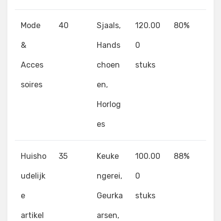
Mode
40
Sjaals,
120.00
80%
&
Hands
0
Acces
choen
stuks
soires
en,
Horlog
es
Huisho
35
Keuke
100.00
88%
udelijk
ngerei,
0
e
Geurka
stuks
artikel
arsen,