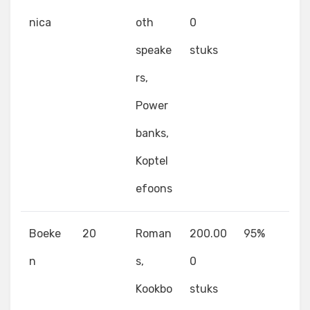
nica
oth
0
speake
stuks
rs,
Power
banks,
Koptel
efoons
Boeke
20
Roman
200.00
95%
n
s,
0
Kookbo
stuks