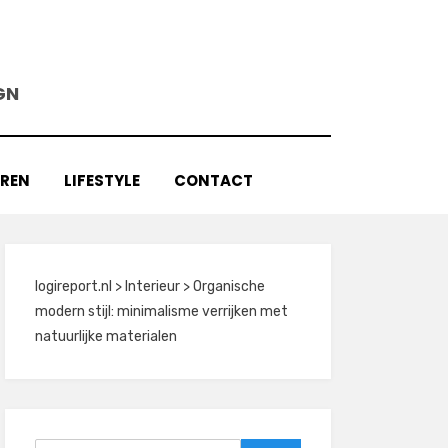
GN
AREN
LIFESTYLE
CONTACT
logireport.nl
>
Interieur
>
Organische
modern stijl: minimalisme verrijken met
natuurlijke materialen