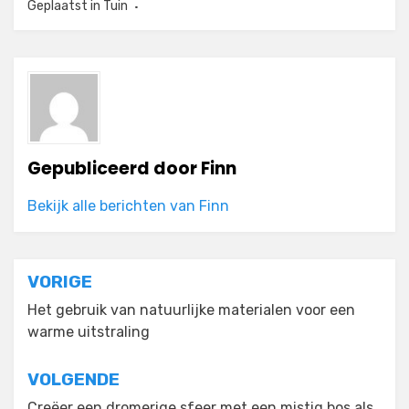
Geplaatst in
Tuin
Gepubliceerd door
Finn
Bekijk alle berichten van Finn
Bericht
VORIGE
navigatie
Het gebruik van natuurlijke materialen voor een
warme uitstraling
VOLGENDE
Creëer een dromerige sfeer met een mistig bos als