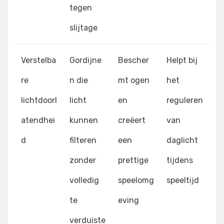
tegen
slijtage
Verstelba
Gordijne
Bescher
Helpt bij
re
n die
mt ogen
het
lichtdoorl
licht
en
reguleren
atendhei
kunnen
creëert
van
d
filteren
een
daglicht
zonder
prettige
tijdens
volledig
speelomg
speeltijd
te
eving
verduiste