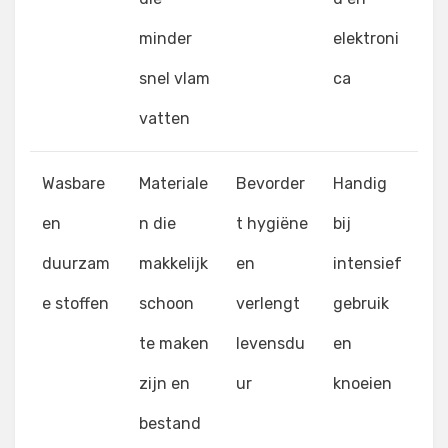
minder
elektroni
snel vlam
ca
vatten
Wasbare
Materiale
Bevorder
Handig
en
n die
t hygiëne
bij
duurzam
makkelijk
en
intensief
e stoffen
schoon
verlengt
gebruik
te maken
levensdu
en
zijn en
ur
knoeien
bestand