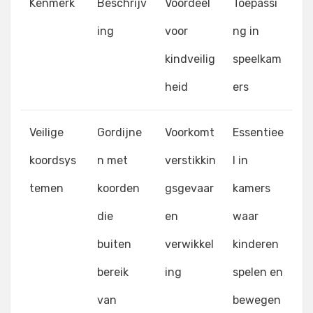
Kenmerk
Beschrijv
Voordeel
Toepassi
ing
voor
ng in
kindveilig
speelkam
heid
ers
Veilige
Gordijne
Voorkomt
Essentiee
koordsys
n met
verstikkin
l in
temen
koorden
gsgevaar
kamers
die
en
waar
buiten
verwikkel
kinderen
bereik
ing
spelen en
van
bewegen