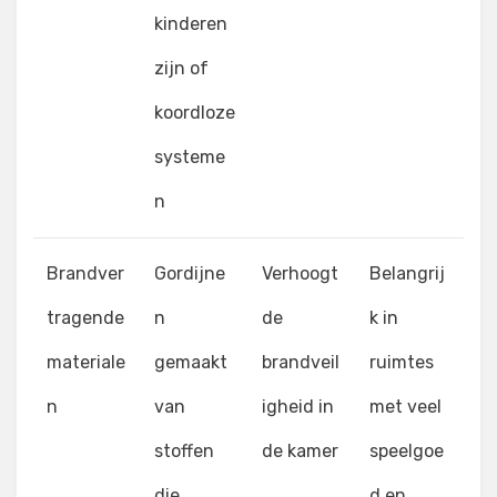
kinderen
zijn of
koordloze
systeme
n
Brandver
Gordijne
Verhoogt
Belangrij
tragende
n
de
k in
materiale
gemaakt
brandveil
ruimtes
n
van
igheid in
met veel
stoffen
de kamer
speelgoe
die
d en