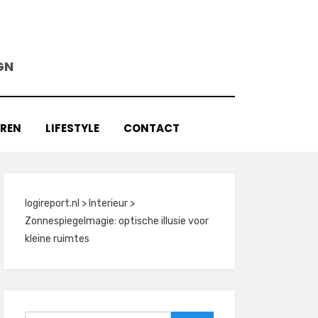
GN
AREN
LIFESTYLE
CONTACT
logireport.nl
>
Interieur
>
Zonnespiegelmagie: optische illusie voor
kleine ruimtes