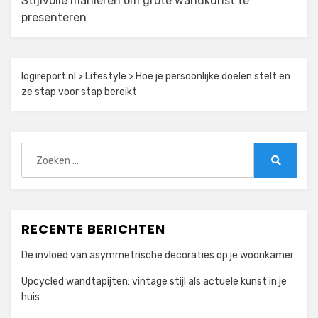
Stijlvolle manieren om grote wandkunst te
presenteren
logireport.nl
>
Lifestyle
>
Hoe je persoonlijke doelen stelt en
ze stap voor stap bereikt
Zoeken
naar:
Zoeken
RECENTE BERICHTEN
De invloed van asymmetrische decoraties op je woonkamer
Upcycled wandtapijten: vintage stijl als actuele kunst in je
huis