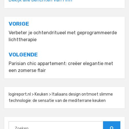
Bericht
VORIGE
navigatie
Verbeter je ochtendritueel met geprogrammeerde
lichttherapie
VOLGENDE
Parisian chic appartement: creëer elegantie met
een zomerse flair
logireport.nl
>
Keuken
>
Italiaans design ontmoet slimme
technologie: de sensatie van de mediterrane keuken
Zoeken