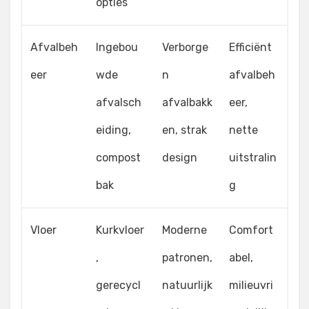
opties
Afvalbeh
Ingebou
Verborge
Efficiënt
eer
wde
n
afvalbeh
afvalsch
afvalbakk
eer,
eiding,
en, strak
nette
compost
design
uitstralin
bak
g
Vloer
Kurkvloer
Moderne
Comfort
,
patronen,
abel,
gerecycl
natuurlijk
milieuvri