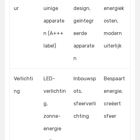
ur
uinige
design,
energiek
apparate
geïntegr
osten,
n (A+++
eerde
modern
label)
apparate
uiterlijk
n
Verlichti
LED-
Inbouwsp
Bespaart
ng
verlichtin
ots,
energie,
g,
sfeerverli
creëert
zonne-
chting
sfeer
energie