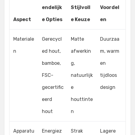
endelijk
Stijlvoll
Voordel
Aspect
e Opties
e Keuze
en
Materiale
Gerecycl
Matte
Duurzaa
n
ed hout,
afwerkin
m, warm
bamboe,
g,
en
FSC-
natuurlijk
tijdloos
gecertific
e
design
eerd
houttinte
hout
n
Apparatu
Energiez
Strak
Lagere