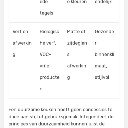
ede
e kleuren
endelijk
tegels
Verf en
Biologisc
Matte of
Gezonde
afwerkin
he verf,
zijdeglan
r
g
VOC-
s
binnenkli
vrije
afwerkin
maat,
producte
g
stijlvol
n
Een duurzame keuken hoeft geen concessies te
doen aan stijl of gebruiksgemak. Integendeel, de
principes van duurzaamheid kunnen juist de