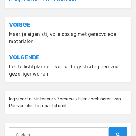
Bericht
VORIGE
navigatie
Maak je eigen stijlvolle opslag met gerecyclede
materialen
VOLGENDE
Lente lichtplannen: verlichtingsstrategieën voor
gezelliger wonen
logireport.nl
>
Interieur
>
Zomerse stijlen combineren: van
Parisian chic tot coastal cool
Zoeken