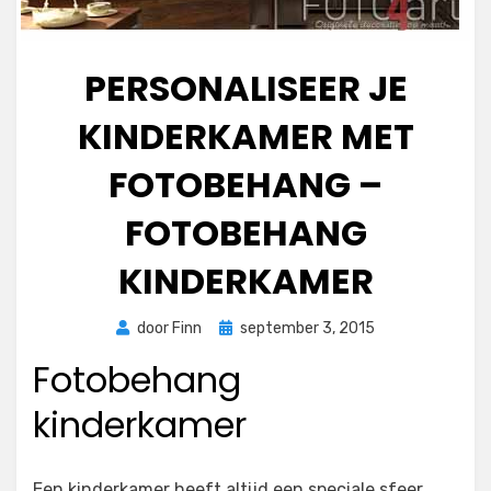
PERSONALISEER JE
KINDERKAMER MET
FOTOBEHANG –
FOTOBEHANG
KINDERKAMER
Geplaatst
door
Finn
september 3, 2015
op
Fotobehang
kinderkamer
Een kinderkamer heeft altijd een speciale sfeer