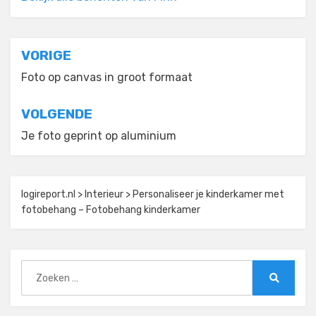
Bericht
VORIGE
navigatie
Foto op canvas in groot formaat
VOLGENDE
Je foto geprint op aluminium
logireport.nl
>
Interieur
>
Personaliseer je kinderkamer met
fotobehang – Fotobehang kinderkamer
Zoeken
naar:
Zoeken