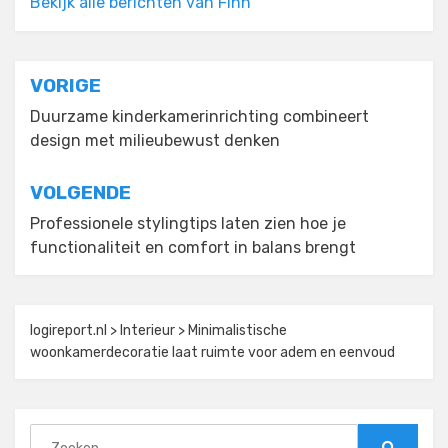
Bekijk alle berichten van Finn
Bericht
VORIGE
navigatie
Duurzame kinderkamerinrichting combineert
design met milieubewust denken
VOLGENDE
Professionele stylingtips laten zien hoe je
functionaliteit en comfort in balans brengt
logireport.nl
>
Interieur
>
Minimalistische
woonkamerdecoratie laat ruimte voor adem en eenvoud
Zoeken