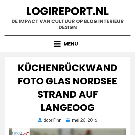
Doorgaan
LOGIREPORT.NL
naar
inhoud
DE IMPACT VAN CULTUUR OP BLOG INTERIEUR
DESIGN
MENU
KÜCHENRÜCKWAND
FOTO GLAS NORDSEE
STRAND AUF
LANGEOOG
Geplaatst
door
Finn
mei 26, 2016
op