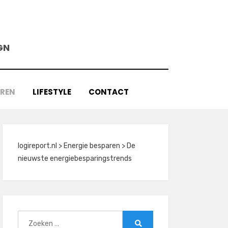
GN
AREN
LIFESTYLE
CONTACT
logireport.nl
>
Energie besparen
>
De
nieuwste energiebesparingstrends
Zoeken