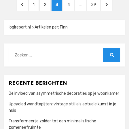
Berichten
VORIGE
PAGINA
PAGINA
PAGINA
PAGINA
PAGINA
VOLGENDE
1
2
3
4
…
29
paginering
PAGINA
PAGINA
logireport.nl
>
Artikelen per:
Finn
Zoeken
naar:
Zoeken
RECENTE BERICHTEN
De invloed van asymmetrische decoraties op je woonkamer
Upcycled wandtapijten: vintage stijl als actuele kunst in je
huis
Transformeer je zolder tot een minimalistische
zomerleefruimte